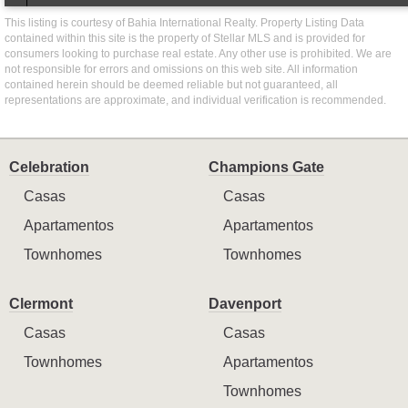
This listing is courtesy of Bahia International Realty. Property Listing Data
contained within this site is the property of Stellar MLS and is provided for
consumers looking to purchase real estate. Any other use is prohibited. We are
not responsible for errors and omissions on this web site. All information
contained herein should be deemed reliable but not guaranteed, all
representations are approximate, and individual verification is recommended.
Celebration
Champions Gate
Casas
Casas
Apartamentos
Apartamentos
Townhomes
Townhomes
Clermont
Davenport
Casas
Casas
Townhomes
Apartamentos
Townhomes