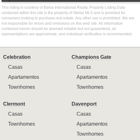
This listing is courtesy of Bahia International Realty. Property Listing Data
contained within this site is the property of Stellar MLS and is provided for
consumers looking to purchase real estate. Any other use is prohibited. We are
not responsible for errors and omissions on this web site. All information
contained herein should be deemed reliable but not guaranteed, all
representations are approximate, and individual verification is recommended.
Celebration
Champions Gate
Casas
Casas
Apartamentos
Apartamentos
Townhomes
Townhomes
Clermont
Davenport
Casas
Casas
Townhomes
Apartamentos
Townhomes