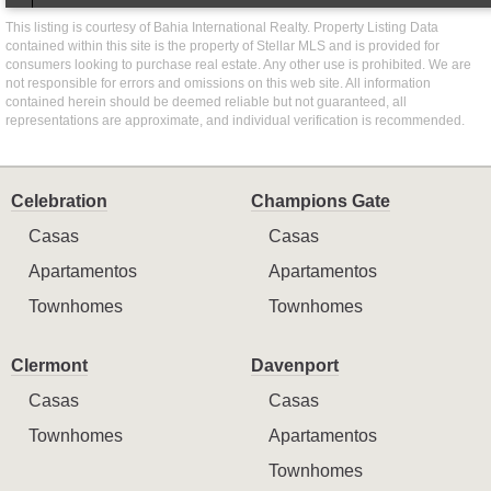
This listing is courtesy of Bahia International Realty. Property Listing Data
contained within this site is the property of Stellar MLS and is provided for
consumers looking to purchase real estate. Any other use is prohibited. We are
not responsible for errors and omissions on this web site. All information
contained herein should be deemed reliable but not guaranteed, all
representations are approximate, and individual verification is recommended.
Celebration
Champions Gate
Casas
Casas
Apartamentos
Apartamentos
Townhomes
Townhomes
Clermont
Davenport
Casas
Casas
Townhomes
Apartamentos
Townhomes