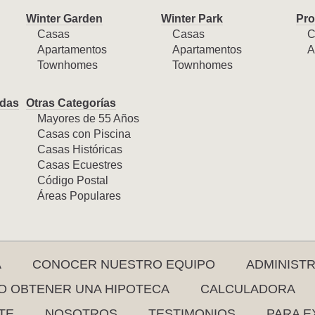
Winter Garden
Winter Park
Pro
Casas
Casas
C
Apartamentos
Apartamentos
A
Townhomes
Townhomes
das
Otras Categorías
Mayores de 55 Años
Casas con Piscina
Casas Históricas
Casas Ecuestres
Código Postal
Áreas Populares
A
CONOCER NUESTRO EQUIPO
ADMINIST
 OBTENER UNA HIPOTECA
CALCULADORA
TE
NOSOTROS
TESTIMONIOS
PARA E