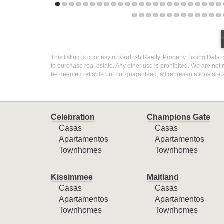
This listing is courtesy of Kardosh Realty. Property Listing Data 
to purchase real estate. Any other use is prohibited. We are not 
be deemed reliable but not guaranteed, all representations are 
Celebration
Champions Gate
Casas
Casas
Apartamentos
Apartamentos
Townhomes
Townhomes
Kissimmee
Maitland
Casas
Casas
Apartamentos
Apartamentos
Townhomes
Townhomes