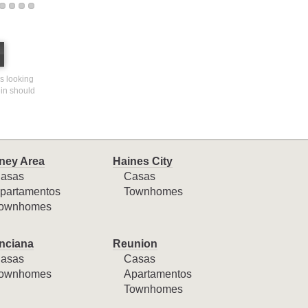
rs looking
ein should
ney Area
Haines City
asas
Casas
partamentos
Townhomes
ownhomes
nciana
Reunion
asas
Casas
ownhomes
Apartamentos
Townhomes