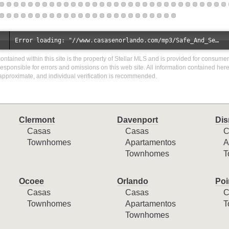
Error loading: "//www.casasenorlando.com/mp3/Safe_And_Secure_full_mix_mp3.mp3"
contained within this site is the property of Stellar MLS and is provided for consume
responsible for errors and omissions on this web site. All information contained her
approximate, and individual verification is recommended.
Clermont
Davenport
Dis
Casas
Casas
C
Townhomes
Apartamentos
A
Townhomes
T
Ocoee
Orlando
Poi
Casas
Casas
C
Townhomes
Apartamentos
T
Townhomes