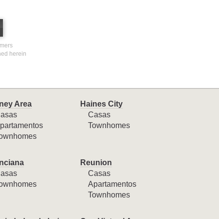
umers
ined herein
ney Area
Haines City
asas
Casas
partamentos
Townhomes
ownhomes
nciana
Reunion
asas
Casas
ownhomes
Apartamentos
Townhomes