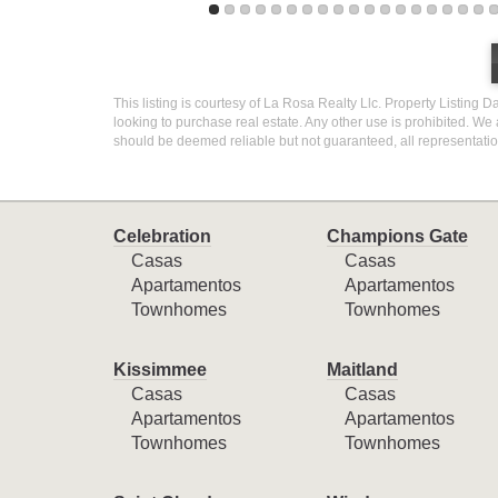
This listing is courtesy of La Rosa Realty Llc. Property Listing D
looking to purchase real estate. Any other use is prohibited. We 
should be deemed reliable but not guaranteed, all representati
Celebration
Champions Gate
Casas
Casas
Apartamentos
Apartamentos
Townhomes
Townhomes
Kissimmee
Maitland
Casas
Casas
Apartamentos
Apartamentos
Townhomes
Townhomes