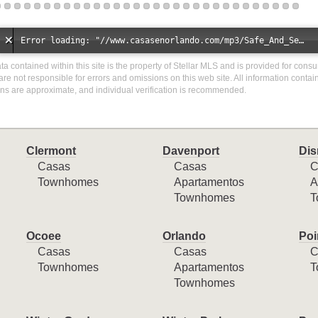
Error loading: "//www.casasenorlando.com/mp3/Safe_And_Secure_full_mix_mp3.mp3"
ata contained within this site is the property of Stellar MLS and is provided for cons
are not responsible for errors and omissions on this web site. All information conta
ons are approximate, and individual verification is recommended.
Clermont
Davenport
Dis
Casas
Casas
C
Townhomes
Apartamentos
A
Townhomes
T
Ocoee
Orlando
Poi
Casas
Casas
C
Townhomes
Apartamentos
T
Townhomes