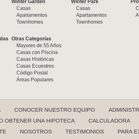
Winter Garden
Winter Park
Pro
Casas
Casas
C
Apartamentos
Apartamentos
A
Townhomes
Townhomes
das
Otras Categorías
Mayores de 55 Años
Casas con Piscina
Casas Históricas
Casas Ecuestres
Código Postal
Áreas Populares
A
CONOCER NUESTRO EQUIPO
ADMINIST
 OBTENER UNA HIPOTECA
CALCULADORA
TE
NOSOTROS
TESTIMONIOS
PARA E