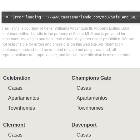
Error loading: "//www.casasenorlando.com/mp3/Safe_And_Secure_full_mix_mp3.mp3"
This listing is courtesy of Keller Williams Advantage III. Property Listing Data
contained within this site is the property of Stellar MLS and is provided for
consumers looking to purchase real estate. Any other use is prohibited. We are
not responsible for errors and omissions on this web site. All information
contained herein should be deemed reliable but not guaranteed, all
representations are approximate, and individual verification is recommended.
Celebration
Champions Gate
Casas
Casas
Apartamentos
Apartamentos
Townhomes
Townhomes
Clermont
Davenport
Casas
Casas