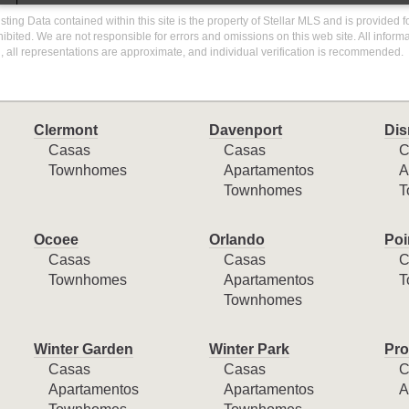
isting Data contained within this site is the property of Stellar MLS and is provided f
ibited. We are not responsible for errors and omissions on this web site. All inform
 all representations are approximate, and individual verification is recommended.
Clermont
Davenport
Dis
Casas
Casas
C
Townhomes
Apartamentos
A
Townhomes
T
Ocoee
Orlando
Poi
Casas
Casas
C
Townhomes
Apartamentos
T
Townhomes
Winter Garden
Winter Park
Pro
Casas
Casas
C
Apartamentos
Apartamentos
A