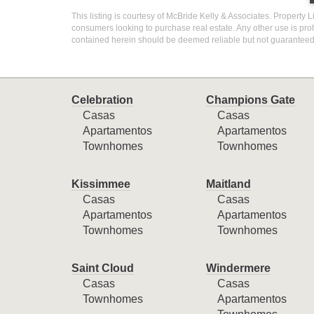
This listing is courtesy of McBride Kelly & Associates. Property L
consumers looking to purchase real estate. Any other use is proh
contained herein should be deemed reliable but not guaranteed,
Celebration
Champions Gate
Casas
Casas
Apartamentos
Apartamentos
Townhomes
Townhomes
Kissimmee
Maitland
Casas
Casas
Apartamentos
Apartamentos
Townhomes
Townhomes
Saint Cloud
Windermere
Casas
Casas
Townhomes
Apartamentos