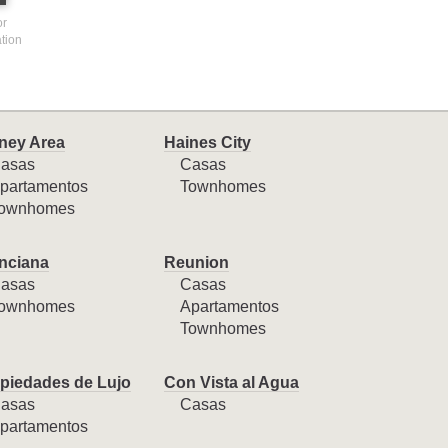
or
ation
ney Area
Haines City
asas
Casas
partamentos
Townhomes
ownhomes
nciana
Reunion
asas
Casas
ownhomes
Apartamentos
Townhomes
piedades de Lujo
Con Vista al Agua
asas
Casas
partamentos