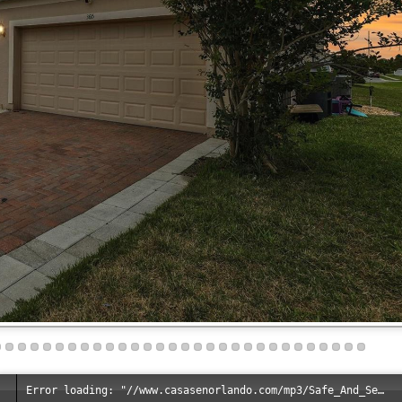
Error loading: "//www.casasenorlando.com/mp3/Safe_And_Secure_full_mix_mp3.mp3"