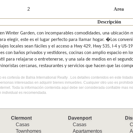
2
Area
Descripción
en Winter Garden, con incomparables comodidades, una ubicación mu
para elegir, este es el lugar perfecto para llamar hogar. �Los conve
iajes locales sean fáciles y el acceso a Hwy 429, Hwy 535, I-4 y US-1
les con baños privados y vestidores, cocinas con amplio espacio en lo
sátil para relajarse o entretenerse, y una sala de medios en el segun
inoristas cercanas, restaurantes y servicios que hacen que las compra
do es cortesía de Bahia International Realty . Los detalles contenidos en este list
personas interesadas en adquirir bienes inmuebles. Cualquier otro uso es prohibi
internet. Toda la información contenida aquí debe ser considerada confiable mas n
ón individual es recomendada.
Clermont
Davenport
Dis
Casas
Casas
C
Townhomes
Apartamentos
A