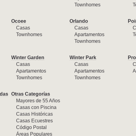
Townhomes
T
Ocoee
Orlando
Poi
Casas
Casas
C
Townhomes
Apartamentos
T
Townhomes
Winter Garden
Winter Park
Pro
Casas
Casas
C
Apartamentos
Apartamentos
A
Townhomes
Townhomes
das
Otras Categorías
Mayores de 55 Años
Casas con Piscina
Casas Históricas
Casas Ecuestres
Código Postal
Áreas Populares