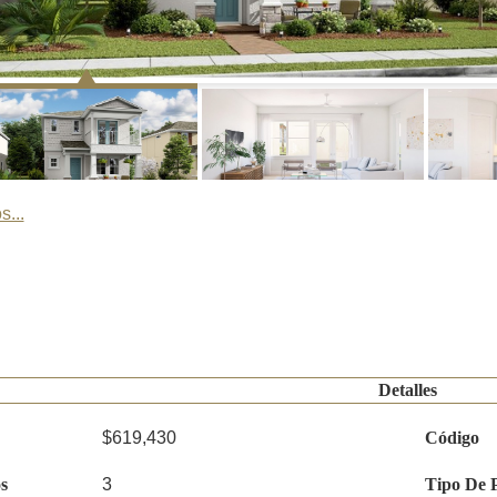
s...
Detalles
$619,430
Código
s
3
Tipo De 