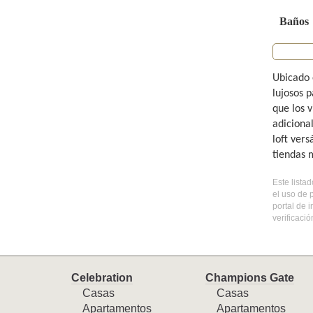
Baños
Ubicado 
lujosos 
que los v
adiciona
loft ver
tiendas m
Este lista
el uso de 
portal de 
verificaci
Celebration
Champions Gate
Casas
Casas
Apartamentos
Apartamentos