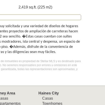
2,419 sq.ft. (225 m2)
y solicitada y una variedad de diseños de hogares
nientes proyectos de ampliación de carreteras hacen
92 sea sencillo. �Estas casas cuentan con suites
s mostradores, isla central y despensa, un espacio de
do piso. �Además, disfrute de la conveniencia de
s y las diligencias sean muy fáciles.
ado de inmuebles es propiedad de Stellar MLS y es destinado para
do. No seremos responsables por errores u omisiones en este
o garantizada, todas las representaciones son aproximadas, y
ney Area
Haines City
asas
Casas
partamentos
Townhomes