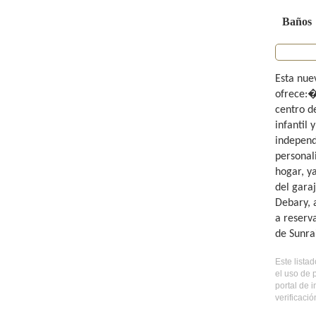
Baños
Esta nue
ofrece:�D
centro d
infantil
independ
personal
hogar, y
del gara
Debary, 
a reserv
de Sunra
Este lista
el uso de 
portal de 
verificaci