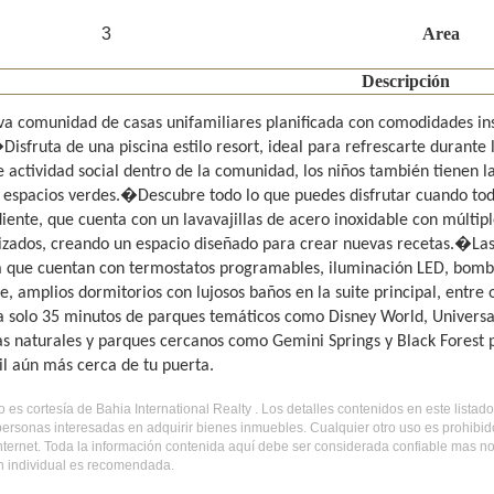
3
Area
Descripción
va comunidad de casas unifamiliares planificada con comodidades inspi
isfruta de una piscina estilo resort, ideal para refrescarte durante l
e actividad social dentro de la comunidad, los niños también tienen 
 y espacios verdes.�Descubre todo lo que puedes disfrutar cuando todo
iente, que cuenta con un lavavajillas de acero inoxidable con múltipl
izados, creando un espacio diseñado para crear nuevas recetas.�Las 
a que cuentan con termostatos programables, iluminación LED, bomba 
je, amplios dormitorios con lujosos baños en la suite principal, en
a solo 35 minutos de parques temáticos como Disney World, Universal
as naturales y parques cercanos como Gemini Springs y Black Forest pa
il aún más cerca de tu puerta.
do es cortesía de Bahia International Realty . Los detalles contenidos en este list
personas interesadas en adquirir bienes inmuebles. Cualquier otro uso es prohibi
internet. Toda la información contenida aquí debe ser considerada confiable mas n
ón individual es recomendada.