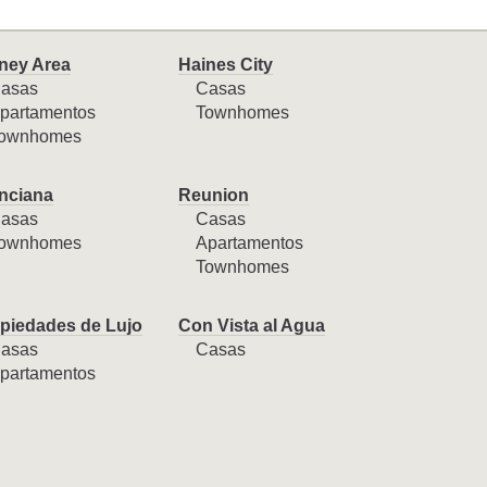
ney Area
Haines City
asas
Casas
partamentos
Townhomes
ownhomes
nciana
Reunion
asas
Casas
ownhomes
Apartamentos
Townhomes
piedades de Lujo
Con Vista al Agua
asas
Casas
partamentos