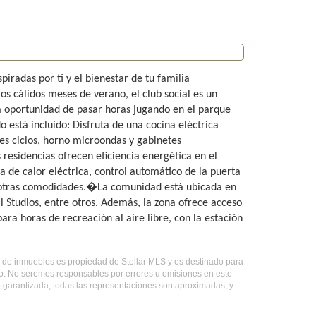
radas por ti y el bienestar de tu familia
os cálidos meses de verano, el club social es un
la oportunidad de pasar horas jugando en el parque
 está incluido: Disfruta de una cocina eléctrica
es ciclos, horno microondas y gabinetes
residencias ofrecen eficiencia energética en el
de calor eléctrica, control automático de la puerta
tre otras comodidades.�La comunidad está ubicada en
 Studios, entre otros. Además, la zona ofrece acceso
ra horas de recreación al aire libre, con la estación
ado de inmuebles es propiedad de Stellar MLS y es destinado para
do. No seremos responsables por errores u omisiones en este
o garantizada, todas las representaciones son aproximadas, y