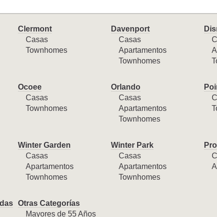
Clermont
Davenport
Dis
Casas
Casas
C
Townhomes
Apartamentos
A
Townhomes
T
Ocoee
Orlando
Poi
Casas
Casas
C
Townhomes
Apartamentos
T
Townhomes
Winter Garden
Winter Park
Pro
Casas
Casas
C
Apartamentos
Apartamentos
A
Townhomes
Townhomes
das
Otras Categorías
Mayores de 55 Años