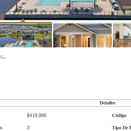
s...
Detalles
$419,990
Código
s
3
Tipo De 