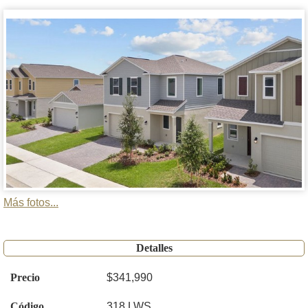
Más fotos...
Detalles
Precio
$341,990
Código
318 LWS