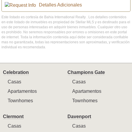
Detalles Adicionales
Este listado es cortesía de Bahia International Realty . Los detalles contenidos
en este listado de inmuebles es propiedad de Stellar MLS y es destinado para el
uso de personas interesadas en adquirir bienes inmuebles. Cualquier otro uso
es prohibido. No seremos responsables por errores u omisiones en este portal
de internet. Toda la información contenida aquí debe ser considerada confiable
mas no garantizada, todas las representaciones son aproximadas, y verificación
individual es recomendada.
Celebration
Champions Gate
Casas
Casas
Apartamentos
Apartamentos
Townhomes
Townhomes
Clermont
Davenport
Casas
Casas