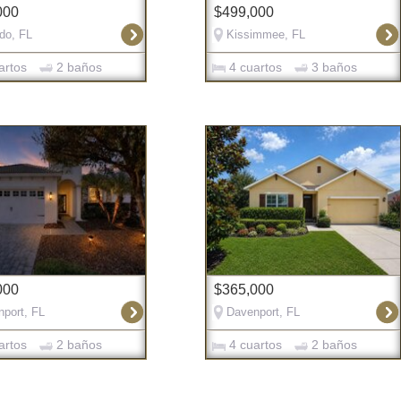
000
$499,000
do, FL
Kissimmee, FL
artos
2 baños
4 cuartos
3 baños
000
$365,000
port, FL
Davenport, FL
artos
2 baños
4 cuartos
2 baños