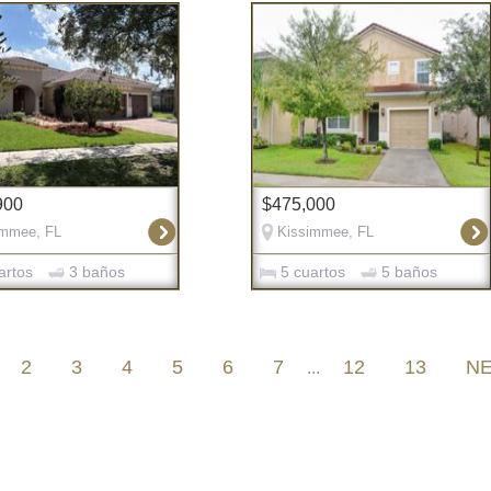
900
$475,000
immee, FL
Kissimmee, FL
artos
3 baños
5 cuartos
5 baños
2
3
4
5
6
7
12
13
N
...