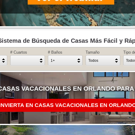
Sistema de Búsqueda de Casas Más Fácil y Rá
# Cuartos
# Baños
Tamaño
Tipo d
1+
Todos
Todo
CASAS VACACIONALES EN ORLANDO PARA
INVIERTA EN CASAS VACACIONALES EN ORLAN