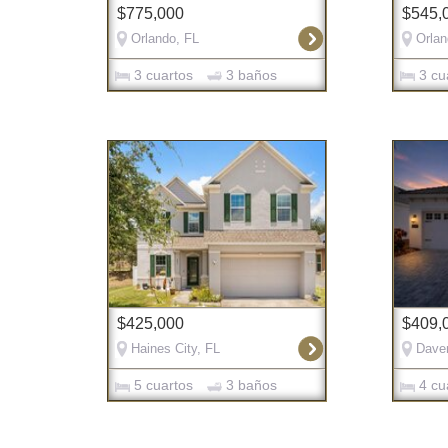
$775,000
$545,
Orlando, FL
Orlan
3 cuartos
3 baños
3 cu
$425,000
$409,
Haines City, FL
Daven
5 cuartos
3 baños
4 cu