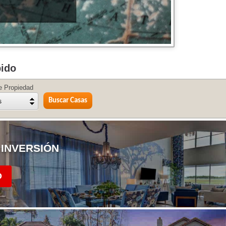
pido
e Propiedad
s
 INVERSIÓN
DO