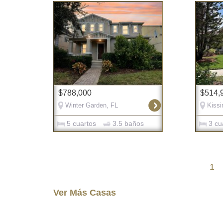
$788,000
$514,
Winter Garden, FL
Kiss
5 cuartos
3.5 baños
3 cu
1
Ver Más Casas