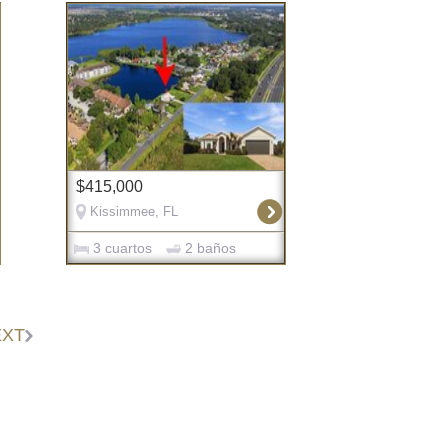
$415,000
Kissimmee, FL
3 cuartos
2 baños
EXT