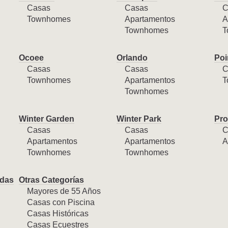
Casas
Casas
C
Townhomes
Apartamentos
A
Townhomes
T
Ocoee
Orlando
Poi
Casas
Casas
C
Townhomes
Apartamentos
T
Townhomes
Winter Garden
Winter Park
Pro
Casas
Casas
C
Apartamentos
Apartamentos
A
Townhomes
Townhomes
das
Otras Categorías
Mayores de 55 Años
Casas con Piscina
Casas Históricas
Casas Ecuestres