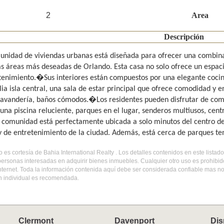
2
Area
Descripción
unidad de viviendas urbanas está diseñada para ofrecer una combina
as áreas más deseadas de Orlando. Esta casa no solo ofrece un espaci
tenimiento.�Sus interiores están compuestos por una elegante cocin
ia isla central, una sala de estar principal que ofrece comodidad y e
lavandería, baños cómodos.�Los residentes pueden disfrutar de como
 una piscina reluciente, parques en el lugar, senderos multiusos, cen
la comunidad está perfectamente ubicada a solo minutos del centro de
 y de entretenimiento de la ciudad. Además, está cerca de parques tem
do es cortesía de Bahia International Realty . Los detalles contenidos en este list
personas interesadas en adquirir bienes inmuebles. Cualquier otro uso es prohibi
internet. Toda la información contenida aquí debe ser considerada confiable mas n
ón individual es recomendada.
Clermont
Davenport
Dis