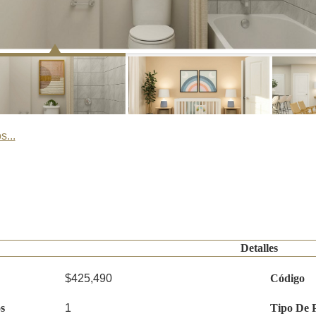
s...
Detalles
$425,490
Código
s
1
Tipo De 