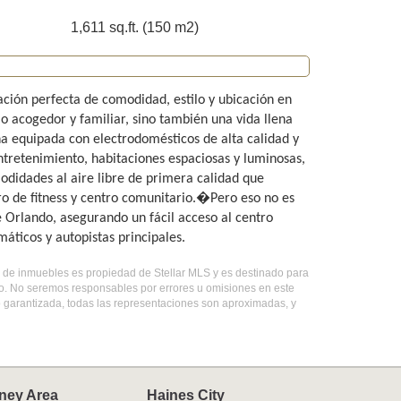
1,611 sq.ft. (150 m2)
ción perfecta de comodidad, estilo y ubicación en
o acogedor y familiar, sino también una vida llena
a equipada con electrodomésticos de alta calidad y
ntretenimiento, habitaciones espaciosas y luminosas,
didades al aire libre de primera calidad que
tro de fitness y centro comunitario.�Pero eso no es
 Orlando, asegurando un fácil acceso al centro
áticos y autopistas principales.
ado de inmuebles es propiedad de Stellar MLS y es destinado para
do. No seremos responsables por errores u omisiones en este
o garantizada, todas las representaciones son aproximadas, y
ney Area
Haines City